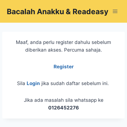
Skip
Bacalah Anakku & Readeasy
to
content
Maaf, anda perlu register dahulu sebelum
diberikan akses. Percuma sahaja.
Register
Sila
Login
jika sudah daftar sebelum ini.
Jika ada masalah sila whatsapp ke
0126452276