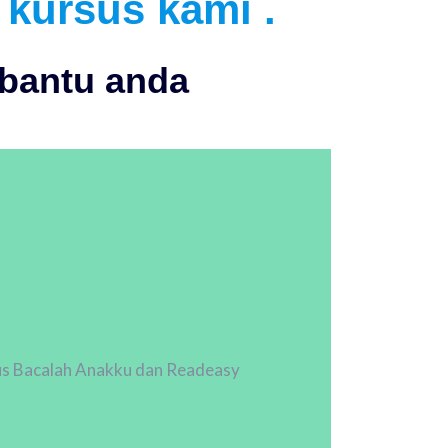
 kursus kami .
mbantu anda
rsus Bacalah Anakku dan Readeasy