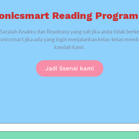
onicsmart Reading Progra
calah Anakku dan Readeasy yang sah jika anda tidak berk
onicsmart jika ada yang ingin menjalankan kelas-kelas me
kaedah kami.
Jadi lisensi kami